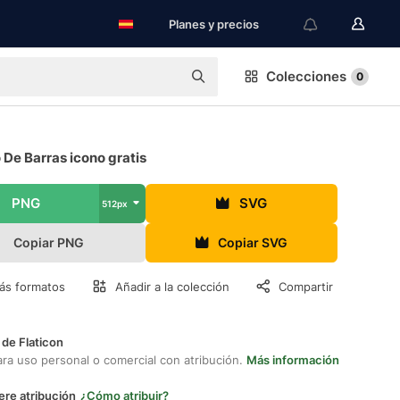
Planes y precios
Colecciones
0
 De Barras icono gratis
PNG
SVG
512px
Copiar PNG
Copiar SVG
ás formatos
Añadir a la colección
Compartir
 de Flaticon
ara uso personal o comercial con atribución.
Más información
ere atribución
¿Cómo atribuir?