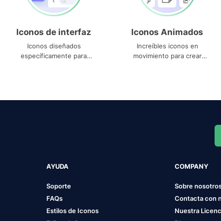
Iconos de interfaz
Iconos Animados
Iconos diseñados
Increíbles iconos en
específicamente para
movimiento para crear
interfaces
proyectos dinámicos
AYUDA
COMPANY
Soporte
Sobre nosotro
FAQs
Contacta con 
Estilos de Iconos
Nuestra Licenc