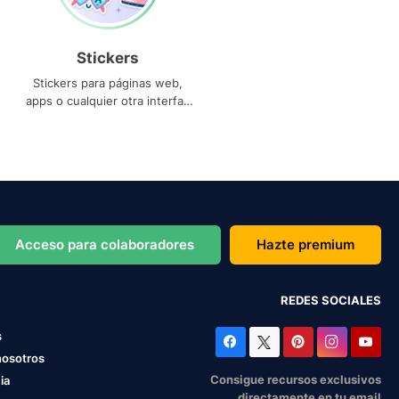
Stickers
Stickers para páginas web,
apps o cualquier otra interfaz
que necesites
Acceso para colaboradores
Hazte premium
REDES SOCIALES
s
nosotros
Consigue recursos exclusivos
ia
directamente en tu email