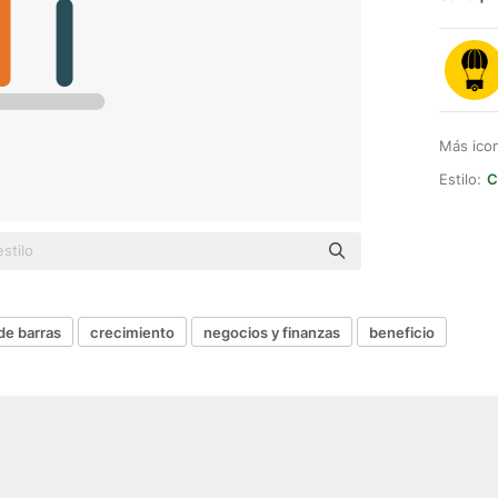
Más ico
Estilo:
C
de barras
crecimiento
negocios y finanzas
beneficio