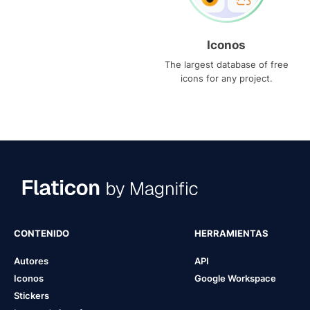
Iconos
The largest database of free
icons for any project.
CONTENIDO
HERRAMIENTAS
Autores
API
Iconos
Google Workspace
Stickers