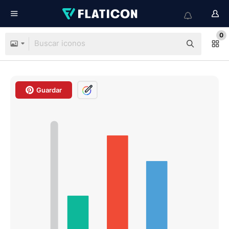
0
Guardar