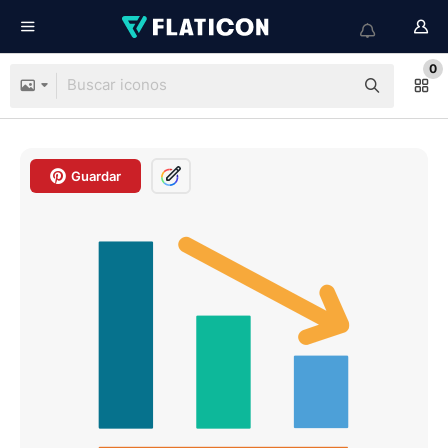
0
Guardar