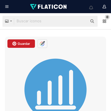
0
Guardar