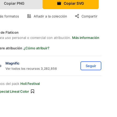
Copiar PNG
Copiar SVG
ás formatos
Añadir a la colección
Compartir
 de Flaticon
ara uso personal o comercial con atribución.
Más información
ere atribución
¿Cómo atribuir?
Magnific
Seguir
Ver todos los recursos 3,282,856
nos del pack
Holi Festival
pecial Lineal Color