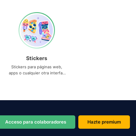
Stickers
Stickers para páginas web,
apps o cualquier otra interfaz
que necesites
Acceso para colaboradores
Hazte premium