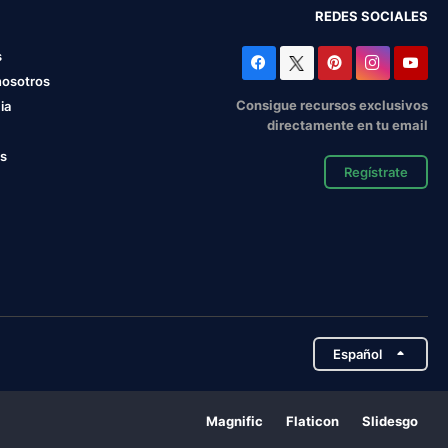
REDES SOCIALES
s
nosotros
Consigue recursos exclusivos
ia
directamente en tu email
os
Regístrate
Español
Magnific
Flaticon
Slidesgo