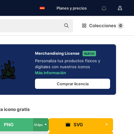
Planes y precios
Colecciones
0
Merchandising License
NUEVO
Personaliza tus productos físicos y
digitales con nuestros iconos
Más información
Comprar licencia
a icono gratis
PNG
SVG
512px