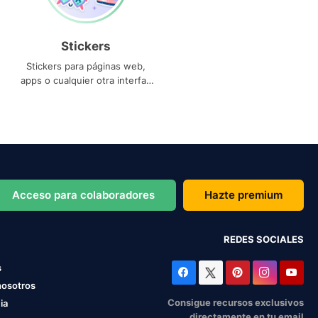
Stickers
Stickers para páginas web,
apps o cualquier otra interfaz
que necesites
Acceso para colaboradores
Hazte premium
REDES SOCIALES
s
nosotros
Consigue recursos exclusivos
ia
directamente en tu email