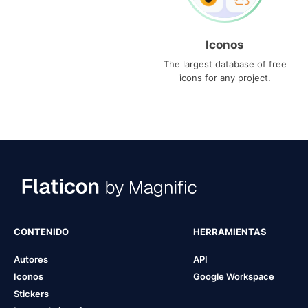
Iconos
The largest database of free
icons for any project.
CONTENIDO
HERRAMIENTAS
Autores
API
Iconos
Google Workspace
Stickers