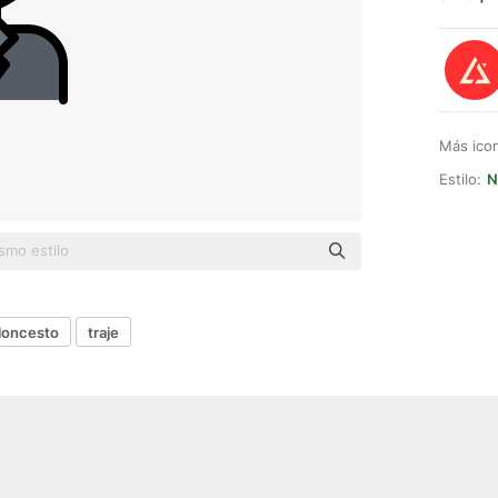
Más ico
Estilo:
N
loncesto
traje