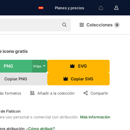
Planes y precios
Colecciones
0
 icono gratis
PNG
SVG
512px
Copiar PNG
Copiar SVG
ás formatos
Añadir a la colección
Compartir
 de Flaticon
ara uso personal o comercial con atribución.
Más información
ere atribución
¿Cómo atribuir?