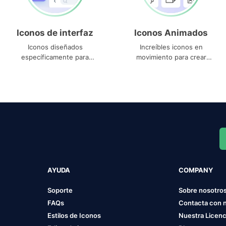
Iconos de interfaz
Iconos Animados
Iconos diseñados
Increíbles iconos en
específicamente para
movimiento para crear
interfaces
proyectos dinámicos
AYUDA
COMPANY
Soporte
Sobre nosotro
FAQs
Contacta con 
Estilos de Iconos
Nuestra Licenc