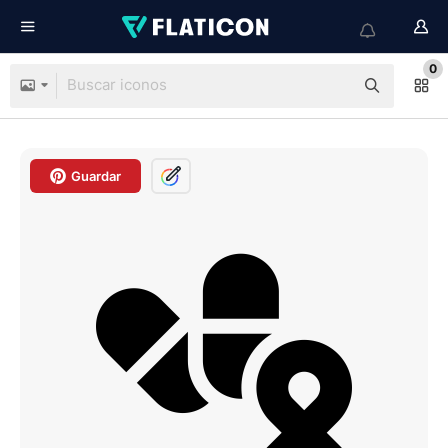
0
Guardar