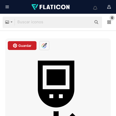
0
Guardar