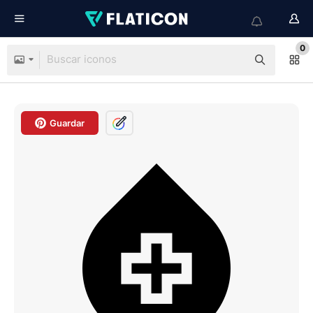
0
Guardar