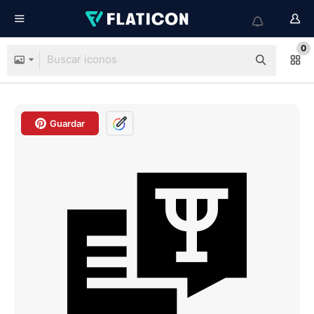
0
Guardar