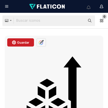
0
Guardar