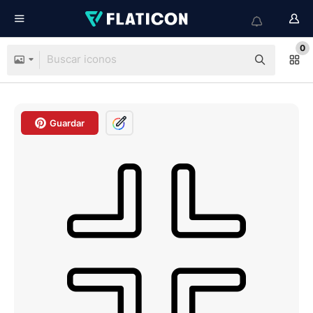
0
Guardar