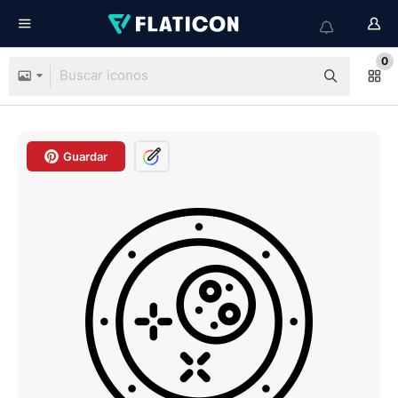
0
Guardar