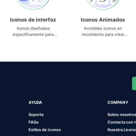
Iconos de interfaz
Iconos Animados
Iconos diseñados
Increíbles iconos en
específicamente para
movimiento para crear
interfaces
proyectos dinámicos
AYUDA
COMPANY
Soporte
Sobre nosotro
FAQs
Contacta con 
Estilos de Iconos
Nuestra Licenc