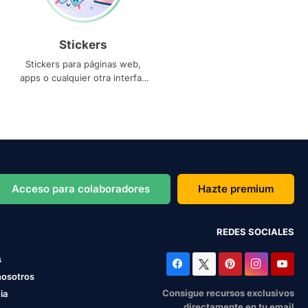
Stickers
Stickers para páginas web,
apps o cualquier otra interfaz
que necesites
Acceso para colaboradores
Hazte premium
REDES SOCIALES
s
nosotros
Consigue recursos exclusivos
ia
directamente en tu email