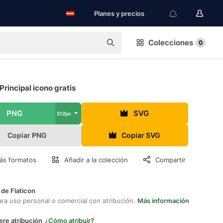
Planes y precios
Colecciones
0
Principal icono gratis
PNG
SVG
512px
Copiar PNG
Copiar SVG
ás formatos
Añadir a la colección
Compartir
 de Flaticon
ara uso personal o comercial con atribución.
Más información
ere atribución
¿Cómo atribuir?