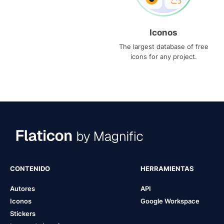
Iconos
The largest database of free
icons for any project.
CONTENIDO
HERRAMIENTAS
Autores
API
Iconos
Google Workspace
Stickers