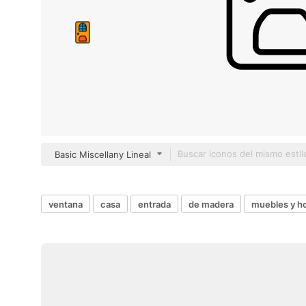
Basic Miscellany Lineal
ventana
casa
entrada
de madera
muebles y h