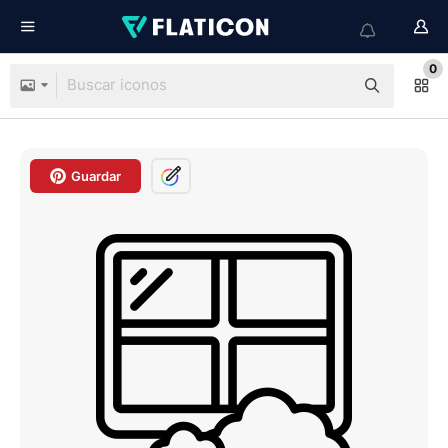
0
Guardar