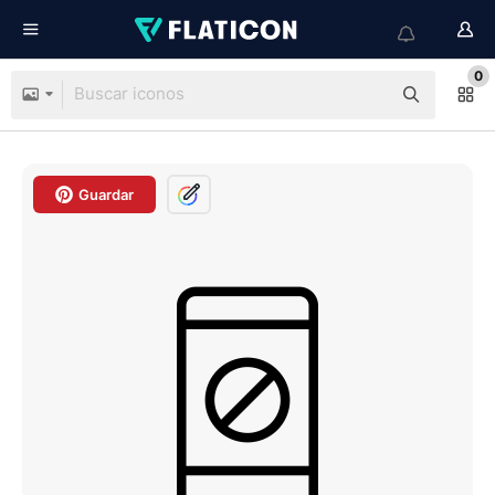
0
Guardar