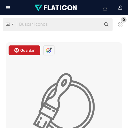
0
Guardar