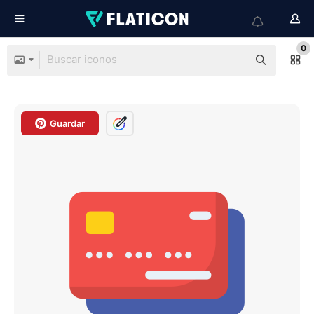
0
Guardar