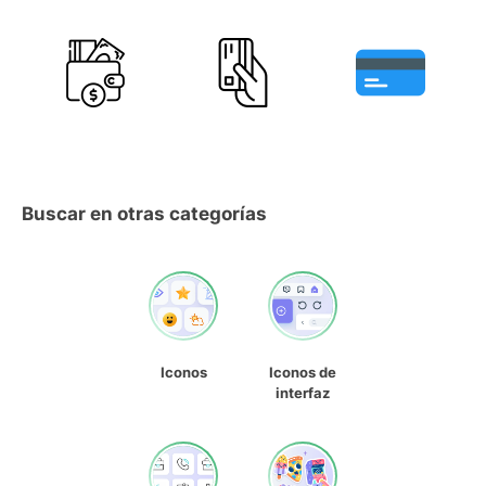
Buscar en otras categorías
Iconos
Iconos de
interfaz