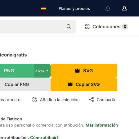
Planes y precios
Colecciones
0
icono gratis
PNG
SVG
512px
Copiar PNG
Copiar SVG
ás formatos
Añadir a la colección
Compartir
 de Flaticon
ara uso personal o comercial con atribución.
Más información
ere atribución
¿Cómo atribuir?