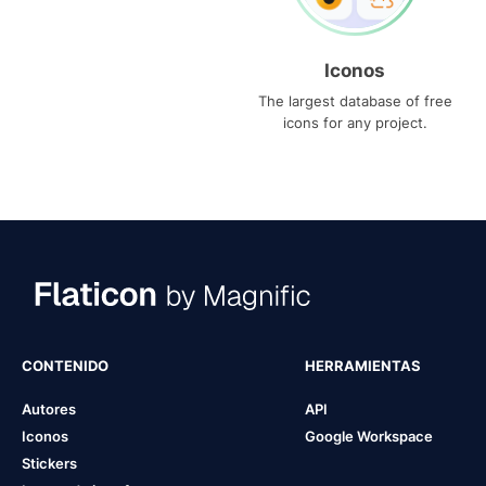
Iconos
The largest database of free
icons for any project.
CONTENIDO
HERRAMIENTAS
Autores
API
Iconos
Google Workspace
Stickers