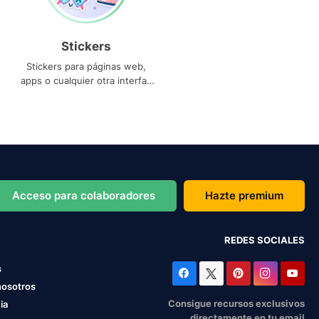
Stickers
Stickers para páginas web,
apps o cualquier otra interfaz
que necesites
Acceso para colaboradores
Hazte premium
REDES SOCIALES
s
nosotros
Consigue recursos exclusivos
ia
directamente en tu email