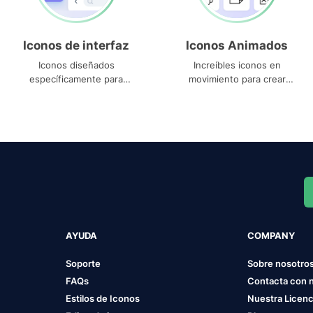
Iconos de interfaz
Iconos Animados
Iconos diseñados
Increíbles iconos en
específicamente para
movimiento para crear
interfaces
proyectos dinámicos
AYUDA
COMPANY
Soporte
Sobre nosotro
FAQs
Contacta con 
Estilos de Iconos
Nuestra Licenc