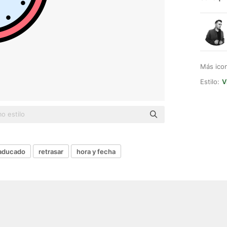
Más ico
Estilo:
V
aducado
retrasar
hora y fecha