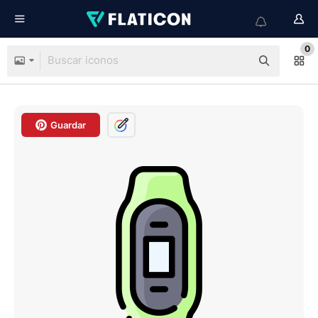
0
Guardar