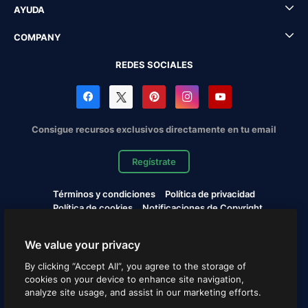
AYUDA
COMPANY
REDES SOCIALES
Consigue recursos exclusivos directamente en tu email
Regístrate
Términos y condiciones
Política de privacidad
Política de cookies
Notificaciones de Copyright
Cookies settings
We value your privacy
Copyright © 2010-2026 Freepik Company S.L.U. Todos los
By clicking “Accept All”, you agree to the storage of
derechos reservados.
cookies on your device to enhance site navigation,
analyze site usage, and assist in our marketing efforts.