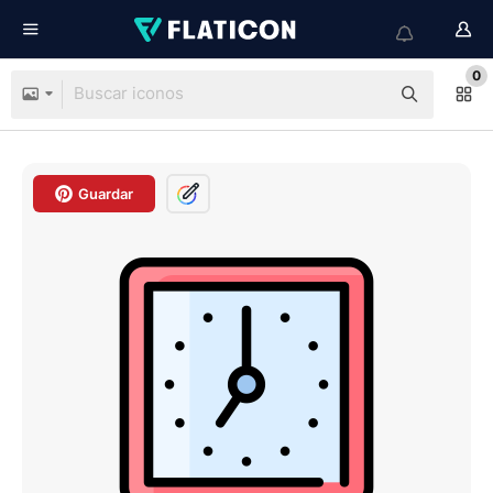
0
Guardar