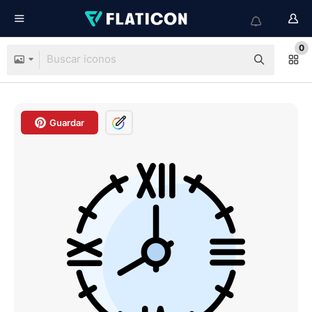
0
Guardar