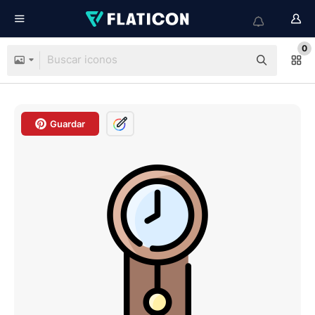
0
Guardar