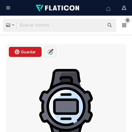
0
Guardar