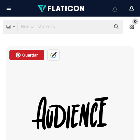
0
Guardar