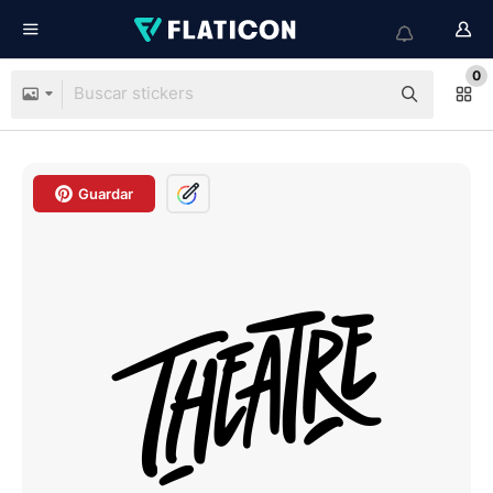
0
Guardar