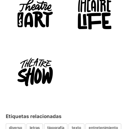
Etiquetas relacionadas
diverso
letras
tipografía
texto
entretenimiento