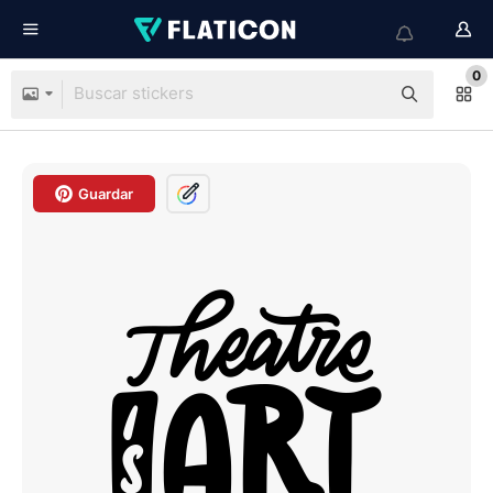
0
Guardar