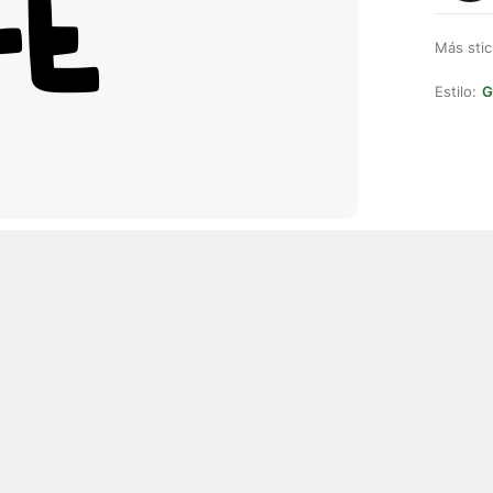
Más stic
Estilo:
G