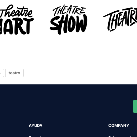
o
teatro
AYUDA
COMPANY