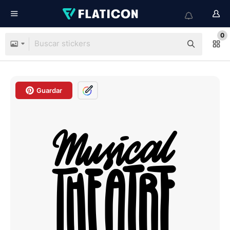
0
Guardar