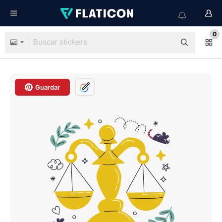
0
Guardar