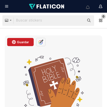
0
Guardar