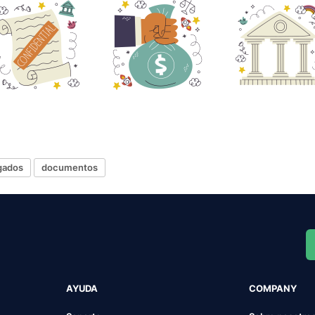
gados
documentos
AYUDA
COMPANY