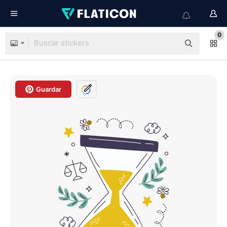
0
Guardar