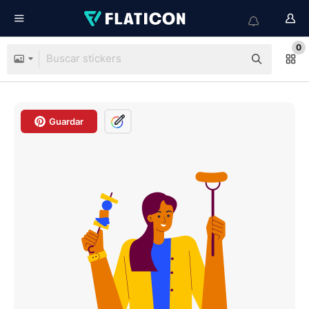
0
Guardar