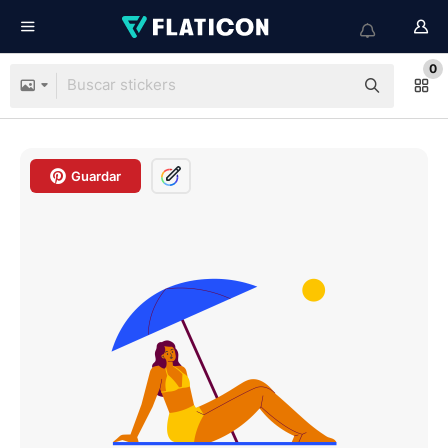
0
Guardar