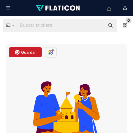
0
Guardar