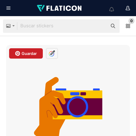
0
Guardar