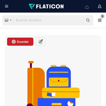
0
Guardar