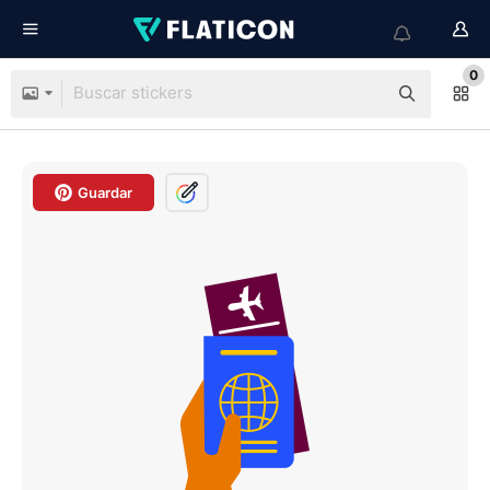
0
Guardar