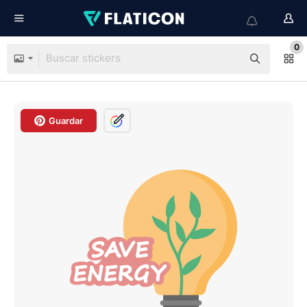
0
Guardar