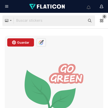
0
Guardar