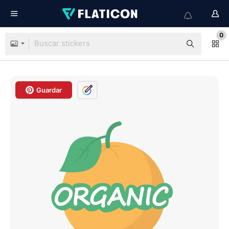
0
Guardar