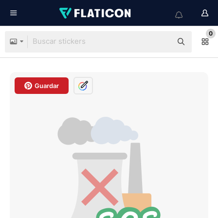
0
Guardar