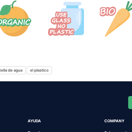
tella de agua
el plastico
AYUDA
COMPANY