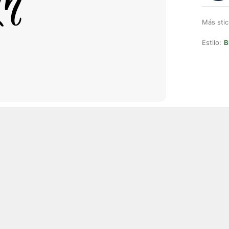
Más stic
Estilo:
B