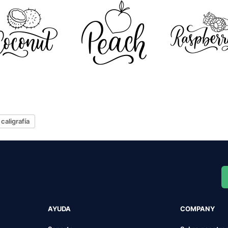
caligrafía
AYUDA
COMPANY