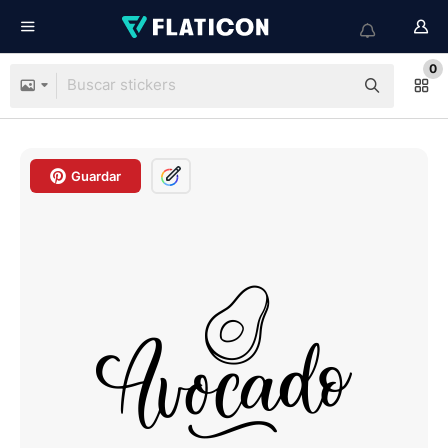
0
Guardar