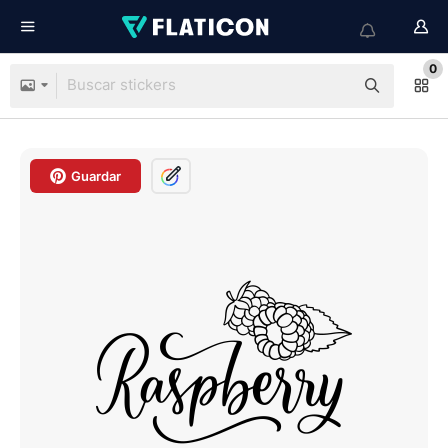
0
Guardar