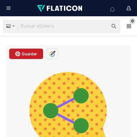
0
Guardar