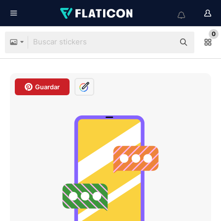
0
Guardar