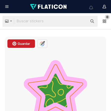
0
Guardar